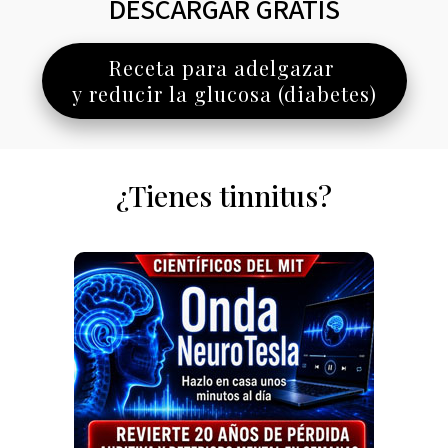
DESCARGAR GRATIS
Receta para adelgazar
y reducir la glucosa (diabetes)
¿Tienes tinnitus?