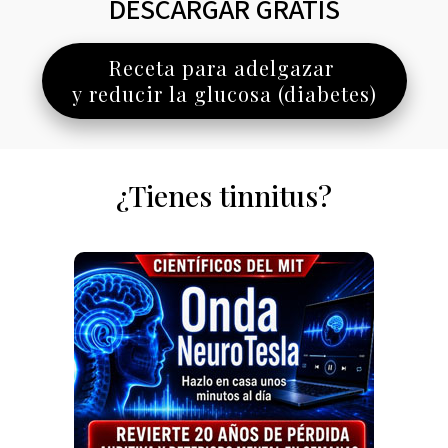
DESCARGAR GRATIS
Receta para adelgazar
y reducir la glucosa (diabetes)
¿Tienes tinnitus?