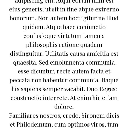
adipiscing elit. Atqui eorum nihil est
eius generis, ut sit in fine atque extrerno
bonorum. Non autem hoc: igitur ne illud
quidem. Atque haec coniunctio
confusioque virtutum tamen a
philosophis ratione quadam
distinguitur. Utilitatis causa amicitia est
quaesita. Sed emolumenta communia
esse dicuntur, recte autem facta et
peccata non habentur communia. Itaque
his sapiens semper vacabit. Duo Reges:
constructio interrete. At enim hic etiam
dolore.
Familiares nostros, credo, Sironem dicis
et Philodemum, cum optimos viros, tum