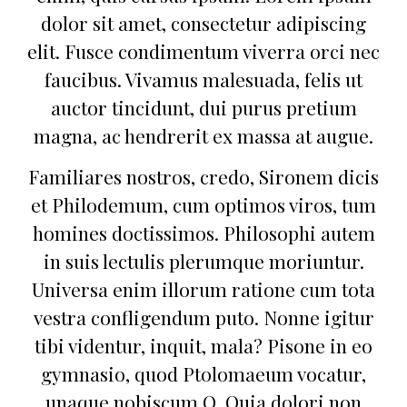
dolor sit amet, consectetur adipiscing
elit. Fusce condimentum viverra orci nec
faucibus. Vivamus malesuada, felis ut
auctor tincidunt, dui purus pretium
magna, ac hendrerit ex massa at augue.
Familiares nostros, credo, Sironem dicis
et Philodemum, cum optimos viros, tum
homines doctissimos. Philosophi autem
in suis lectulis plerumque moriuntur.
Universa enim illorum ratione cum tota
vestra confligendum puto. Nonne igitur
tibi videntur, inquit, mala? Pisone in eo
gymnasio, quod Ptolomaeum vocatur,
unaque nobiscum Q. Quia dolori non