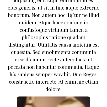
adipiscing elit. Atqui eorum nihil est
eius generis, ut sit in fine atque extrerno
bonorum. Non autem hoc: igitur ne illud
quidem. Atque haec coniunctio
confusioque virtutum tamen a
philosophis ratione quadam
distinguitur. Utilitatis causa amicitia est
quaesita. Sed emolumenta communia
esse dicuntur, recte autem facta et
peccata non habentur communia. Itaque
his sapiens semper vacabit. Duo Reges:
constructio interrete. At enim hic etiam
dolore.