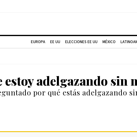
EUROPA
EE UU
ELECCIONES EE UU
MÉXICO
LATINOA
 estoy adelgazando sin 
eguntado por qué estás adelgazando s