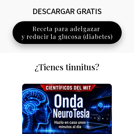
DESCARGAR GRATIS
Receta para adelgazar
y reducir la glucosa (diabetes)
¿Tienes tinnitus?