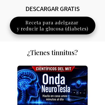
DESCARGAR GRATIS
Receta para adelgazar
y reducir la glucosa (diabetes)
¿Tienes tinnitus?