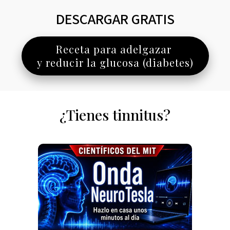
DESCARGAR GRATIS
Receta para adelgazar
y reducir la glucosa (diabetes)
¿Tienes tinnitus?