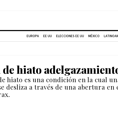
EUROPA
EE UU
ELECCIONES EE UU
MÉXICO
LATINOA
 de hiato adelgazamient
de hiato es una condición en la cual un
e desliza a través de una abertura en
rax.