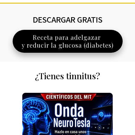
DESCARGAR GRATIS
Receta para adelgazar
y reducir la glucosa (diabetes)
¿Tienes tinnitus?