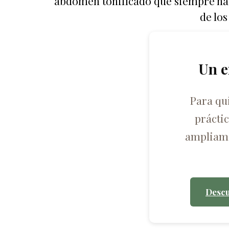
abdomen tonificado que siempre has 
de los
Un e
Para qu
prácti
ampliame
Descu