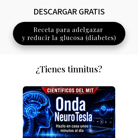
DESCARGAR GRATIS
Receta para adelgazar
y reducir la glucosa (diabetes)
¿Tienes tinnitus?