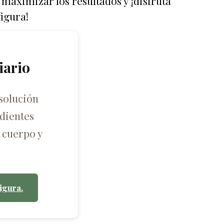
maximizar los resultados y ¡disfruta
figura!
iario
solución
dientes
 cuerpo y
igura.