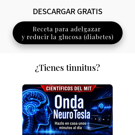
DESCARGAR GRATIS
Receta para adelgazar
y reducir la glucosa (diabetes)
¿Tienes tinnitus?