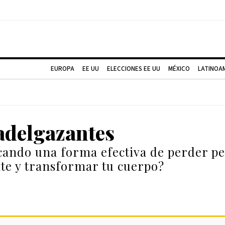
EUROPA
EE UU
ELECCIONES EE UU
MÉXICO
LATINOA
adelgazantes
cando una forma efectiva de perder p
e y transformar tu cuerpo?