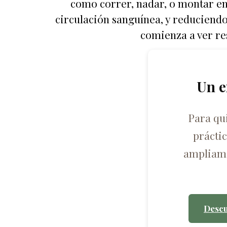
como correr, nadar, o montar en
circulación sanguínea, y reduciendo 
comienza a ver re
Un e
Para qu
prácti
ampliame
Descu