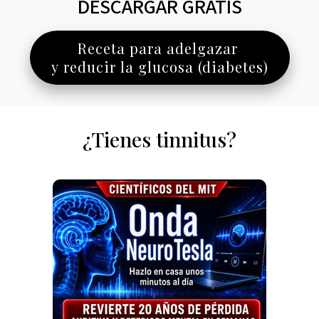
DESCARGAR GRATIS
Receta para adelgazar
y reducir la glucosa (diabetes)
¿Tienes tinnitus?