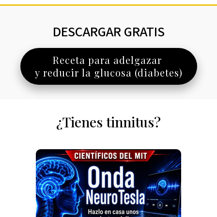
DESCARGAR GRATIS
Receta para adelgazar
y reducir la glucosa (diabetes)
¿Tienes tinnitus?