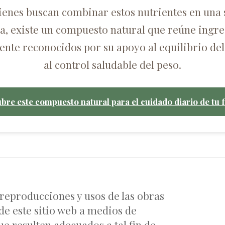
ienes buscan combinar estos nutrientes en una 
ca, existe un compuesto natural que reúne ingre
nte reconocidos por su apoyo al equilibrio del
al control saludable del peso.
bre este compuesto natural para el cuidado diario de tu f
 reproducciones y usos de las obras
de este sitio web a medios de
e resulten adecuados a tal fin de