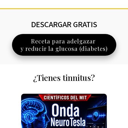
DESCARGAR GRATIS
Receta para adelgazar
y reducir la glucosa (diabetes)
¿Tienes tinnitus?