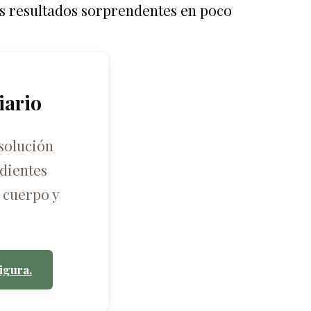
rás resultados sorprendentes en poco
iario
solución
dientes
 cuerpo y
igura.