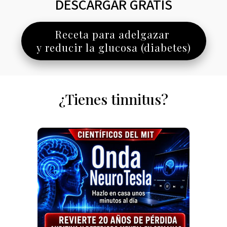
DESCARGAR GRATIS
Receta para adelgazar
y reducir la glucosa (diabetes)
¿Tienes tinnitus?