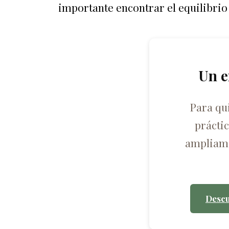
importante encontrar el equilibrio 
Un e
Para qu
prácti
ampliame
Descu