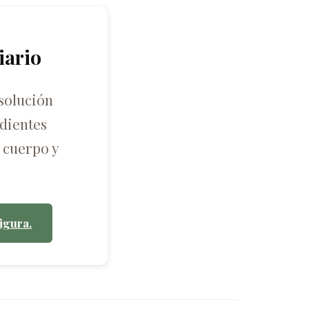
iario
solución
dientes
 cuerpo y
igura.