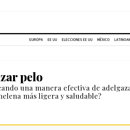
EUROPA
EE UU
ELECCIONES EE UU
MÉXICO
LATINOA
zar pelo
cando una manera efectiva de adelgaza
melena más ligera y saludable?