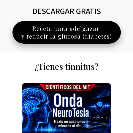
DESCARGAR GRATIS
Receta para adelgazar
y reducir la glucosa (diabetes)
¿Tienes tinnitus?