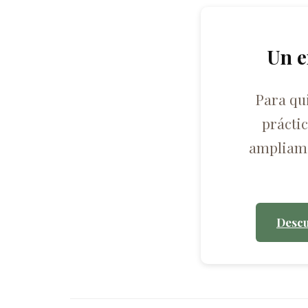
Un e
Para qu
prácti
ampliame
Descu