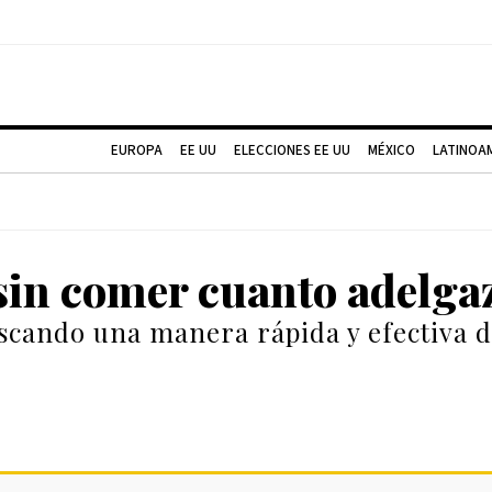
EUROPA
EE UU
ELECCIONES EE UU
MÉXICO
LATINOA
 sin comer cuanto adelga
uscando una manera rápida y efectiva 