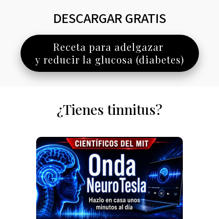
DESCARGAR GRATIS
Receta para adelgazar
y reducir la glucosa (diabetes)
¿Tienes tinnitus?