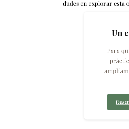
dudes en explorar esta o
Un e
Para qu
prácti
ampliame
Descu